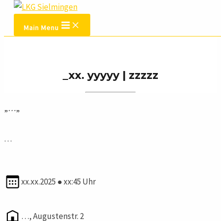
Zum Inhalt springen
Main Menu
_xx. yyyyy | zzzzz
„
…
„
…
xx.xx.2025 ● xx:45 Uhr
…, Augustenstr. 2