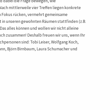
d dabei die Frage bewegen, wie
ach mittlerweile vier Treffen liegen konkrete
den Fokus rücken, vermehrt gemeinsame
t in unseren gewohnten Räumen stattfinden (z.B.
as alles können und wollen wir nicht alleine
uch zusammen! Deshalb freuen wir uns, wenn Ihr
chpersonen sind: Tobi Leiser, Wolfgang Koch,
ann, Björn Birnbaum, Laura Schumacher und