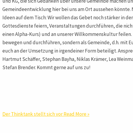
und KG, die sich Gedanken über unsere Gemeinde machen un
Gemeindeentwicklung hier bei uns am Ort aussehen könnte. N
Ideen auf dem Tisch: Wir wollen das Gebet noch stärker in 
Gottesdienste feiern, Veranstaltungen durchführen, die nich
einen Alpha-Kurs) und an unserer Willkommenskultur feilen. D
bewegen und durchführen, sondern als Gemeinde, d.h. mit E
euch an der Umsetzung in irgendeiner Form beteiligt. Anspre
Hartmut Schäffer, Stephan Bayha, Niklas Krämer, Lea Weinm
Stefan Brender. Kommt gerne auf uns zu!
Der Thinktank stellt sich vor
Read More »