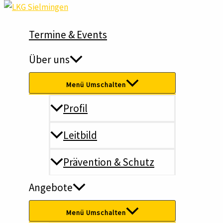
Zum Inhalt springen
Termine & Events
Über uns
Menü Umschalten
_beitrag
Profil
Leitbild
Prävention & Schutz
Angebote
Prävention sexualisierte Ge
Menü Umschalten