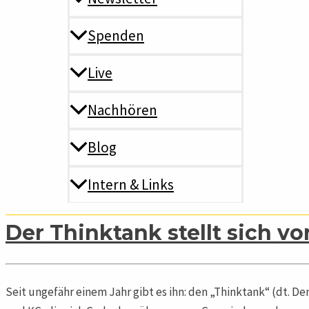
…
Spenden
Live
Nachhören
Blog
VereinshausINFO Februar/März
Read More »
Intern & Links
Der Thinktank stellt sich vo
Seit ungefähr einem Jahr gibt es ihn: den „Thinktank“ (dt. D