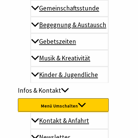
Gemeinschaftsstunde
Zur Prävention sexualisierter Gewalt wurde ein Rahmenschu
Begegnung & Austausch
Unterlagen dazu sind auf der einer Seite unserer Website z
Gebetszeiten
Prävention & Schutz
Musik & Kreativität
Kinder & Jugendliche
Prävention sexualisierte Gewalt
Read More »
Infos & Kontakt
Menü Umschalten
VereinshausINFO Februar/M
Kontakt & Anfahrt
Newsletter