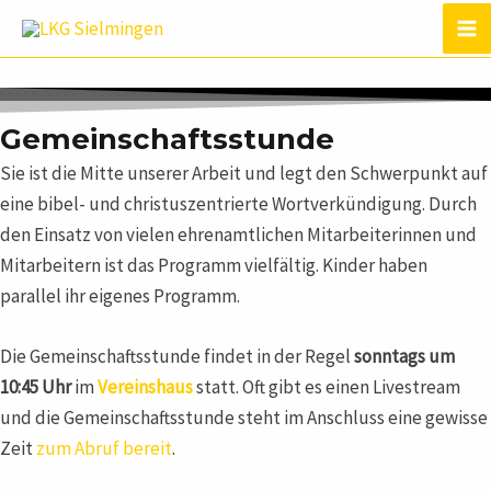
Zum
Ma
Inhalt
Me
springen
Gemeinschafts­stunde
Sie ist die Mitte unserer Arbeit und legt den Schwerpunkt auf
eine bibel- und christuszentrierte Wortverkündigung. Durch
den Einsatz von vielen ehrenamtlichen Mitarbeiterinnen und
Mitarbeitern ist das Programm vielfältig. Kinder haben
parallel ihr eigenes Programm.
Die Gemeinschaftsstunde findet in der Regel
sonntags um
10:45 Uhr
im
Vereinshaus
statt. Oft gibt es einen Livestream
und die Gemeinschaftsstunde steht im Anschluss eine gewisse
Zeit
zum Abruf bereit
.